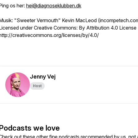
Ping os her:
hej@diagnoseklubben.dk
Musik: "Sweeter Vermouth" Kevin MacLeod (incompetech.co
Licensed under Creative Commons: By Attribution 4.0 License
http://creativecommons.org/licenses/by/4.0/
Jenny Vej
Host
Podcasts we love
Check out these other fine podcasts recommended by us, not 