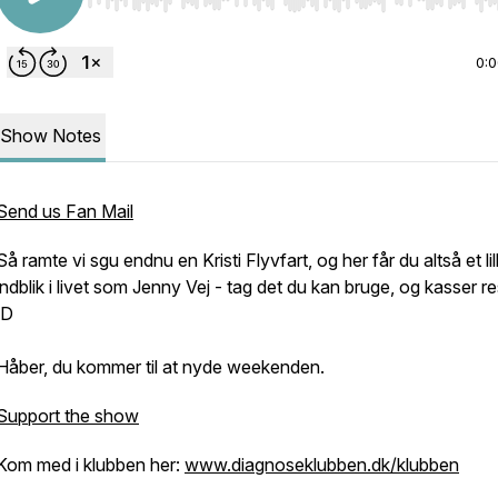
Use Left/Right to seek, Home/End to jump to start o
0:
Show Notes
Send us Fan Mail
Så ramte vi sgu endnu en Kristi Flyvfart, og her får du altså et lil
indblik i livet som Jenny Vej - tag det du kan bruge, og kasser re
:D
Håber, du kommer til at nyde weekenden.
Support the show
Kom med i klubben her:
www.diagnoseklubben.dk/klubben