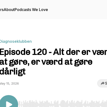
rs
About
Podcasts We Love
Diagnoseklubben
Episode 120 - Alt der er væ
at gøre, er værd at gøre
dårligt
S
May 15, 2026