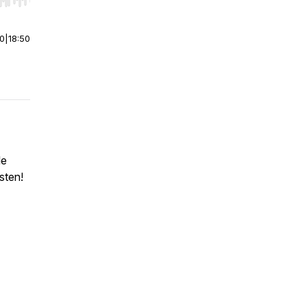
r end. Hold shift to jump forward or backward.
00
|
18:50
le
sten!