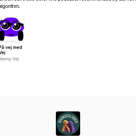
algorithm.
På vej med
Vej
Jenny Vej