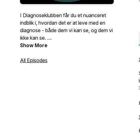
I Diagnoseklubben får du et nuanceret
indblik i, hvordan det er at leve med en
diagnose - både dem vi kan se, og dem vi
ikke kan se.
Show More
Vi bryder store og komplekse områder
ned til konkrete emner, som vi belyser
All Episodes
med hjælp fra den tilgængelige research
samt både personlige og andres
fortællinger.
Vi taler med eksperter og andre
professionelle for at dække de områder,
vi ikke selv kender til - og sammen
kommer vi godt rundt om emnerne. Ja,
måske opdager vi ovenikøbet, vi faktisk
slet ikke er så forskellige endda.