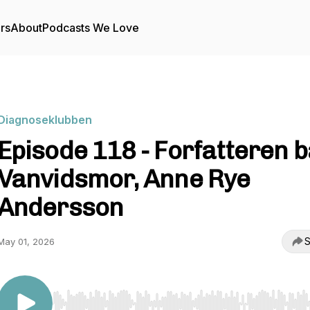
rs
About
Podcasts We Love
Diagnoseklubben
Episode 118 - Forfatteren 
Vanvidsmor, Anne Rye
Andersson
S
May 01, 2026