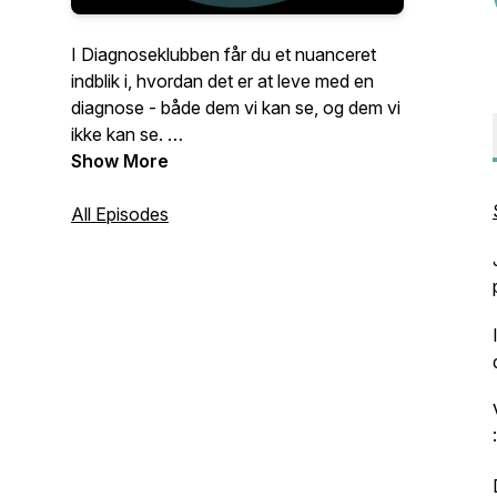
I Diagnoseklubben får du et nuanceret
indblik i, hvordan det er at leve med en
diagnose - både dem vi kan se, og dem vi
ikke kan se.
Show More
Vi bryder store og komplekse områder
ned til konkrete emner, som vi belyser
All Episodes
med hjælp fra den tilgængelige research
samt både personlige og andres
fortællinger.
Vi taler med eksperter og andre
professionelle for at dække de områder,
vi ikke selv kender til - og sammen
kommer vi godt rundt om emnerne. Ja,
måske opdager vi ovenikøbet, vi faktisk
slet ikke er så forskellige endda.