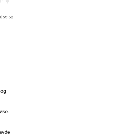
r end. Hold shift to jump forward or backward.
0
|
55:52
 og
løse.
havde