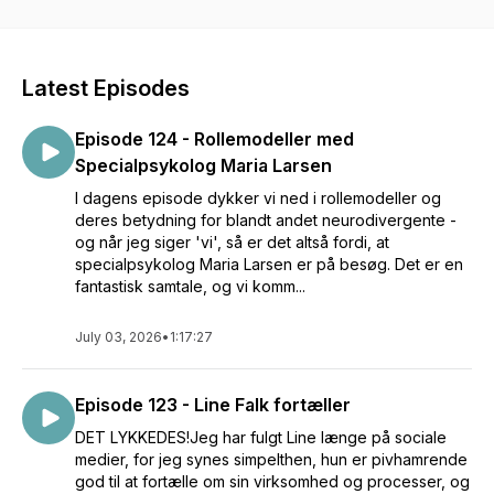
emner, som vi belyser med hjælp fra den tilgængelige
research samt både personlige og andres fortællinger.
Vi taler med eksperter og andre professionelle for at dække
Latest Episodes
de områder, vi ikke selv kender til - og sammen kommer vi
godt rundt om emnerne. Ja, måske opdager vi ovenikøbet, vi
Episode 124 - Rollemodeller med
faktisk slet ikke er så forskellige endda.
Specialpsykolog Maria Larsen
#MentalSundhed #Neurodiversitet #Diversitet #Inklusion
I dagens episode dykker vi ned i rollemodeller og
#PersonligeFortællinger #Research #Videnskab
deres betydning for blandt andet neurodivergente -
#Ekspertviden #Dialog
og når jeg siger 'vi', så er det altså fordi, at
specialpsykolog Maria Larsen er på besøg. Det er en
fantastisk samtale, og vi komm...
July 03, 2026
•
1:17:27
Episode 123 - Line Falk fortæller
DET LYKKEDES!Jeg har fulgt Line længe på sociale
medier, for jeg synes simpelthen, hun er pivhamrende
god til at fortælle om sin virksomhed og processer, og