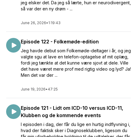
jeg elsker det. Da jeg så lærte, hun er neurodivergent,
så var der en ny drøm - ...
June 26, 2026
•
1:19:43
Episode 122 - Folkemøde-edition
Jeg havde debut som Folkemøde-deltager i år, og jeg
valgte sgu at lave en telefon-optagelse af mit oplæg,
fordi jeg tænkte at det kunne være sjovt at dele. Ville
det have været mere prof med rigtig video og lyd? Ja!
Men det var der ...
June 19, 2026
•
47:25
Episode 121 - Lidt om ICD-10 versus ICD-11,
Klubben og de kommende events
I episoden i dag, der får du lige en hurtig indflyvning i,
hvad der faktisk sker i Diagnoseklubben, ligesom du
får min uforbeholdne holdning til de udtalelser, der får