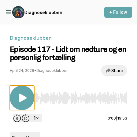
+ Follow
Diagnoseklubben
Diagnoseklubben
Episode 117 - Lidt om nedture og en
personlig fortælling
Share
April 24, 2026
•
Diagnoseklubben
Use Left/Right to seek, Home/End to jump to st
0:00
|
19:53